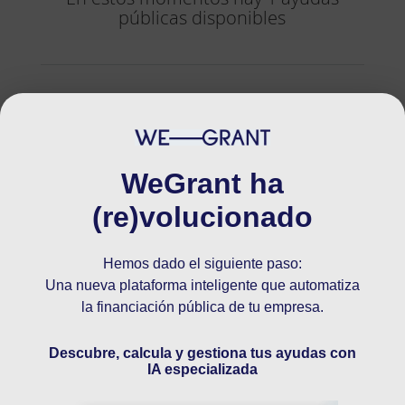
públicas disponibles
Fondo de Apoyo a la Inversión
Industrial - FAIIP
PYME
GRAN EMPRESA
WeGrant ha
PRÉSTAMOS PÚBLICOS
NACIONAL
(re)volucionado
El Ministerio de Industria, Comercio y Turismo ha
convocado el programa FAIIP, con el que pretende
Hemos dado el siguiente paso:
impulsar inversiones en sistemas productivos, o
Una nueva plataforma inteligente que automatiza
modernizar los ya existentes. Este programa
la financiación pública de tu empresa.
ofrece...
Descubre, calcula y gestiona tus ayudas con
IA especializada