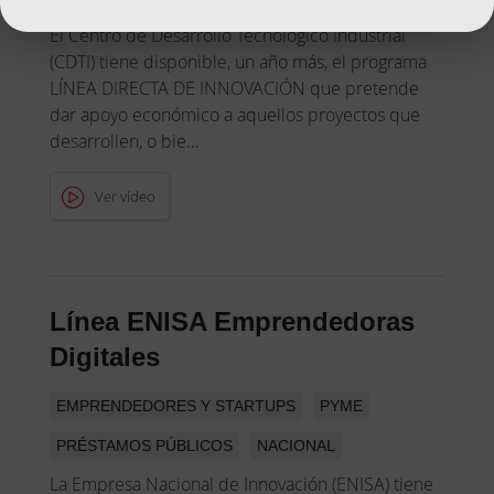
El Centro de Desarrollo Tecnológico Industrial
(CDTI) tiene disponible, un año más, el programa
LÍNEA DIRECTA DE INNOVACIÓN que pretende
dar apoyo económico a aquellos proyectos que
desarrollen, o bie...
Ver vídeo
Línea ENISA Emprendedoras
Digitales
EMPRENDEDORES Y STARTUPS
PYME
PRÉSTAMOS PÚBLICOS
NACIONAL
La Empresa Nacional de Innovación (ENISA) tiene