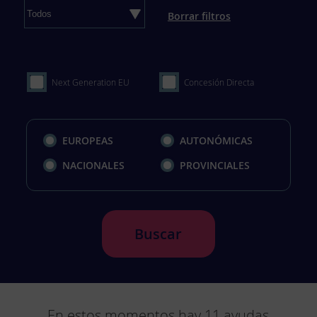
Borrar filtros
Next Generation EU
Concesión Directa
EUROPEAS
AUTONÓMICAS
NACIONALES
PROVINCIALES
Buscar
En estos momentos hay
11
ayudas