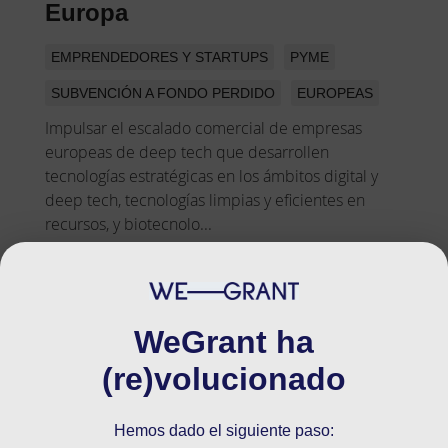
Europa
EMPRENDEDORES Y STARTUPS
PYME
SUBVENCIÓN A FONDO PERDIDO
EUROPEAS
Impulsar el escalado comercial de empresas
europeas de deep tech que desarrollen
tecnologías estratégicas en los ámbitos digital y
deep tech, tecnologías limpias y eficientes en
recursos, y biotecnolo...
Convocatorias del Fondo
WeGrant ha
Europeo de Defensa (FED)
(re)volucionado
2026
Hemos dado el siguiente paso:
EMPRENDEDORES Y STARTUPS
AUTÓNOMO