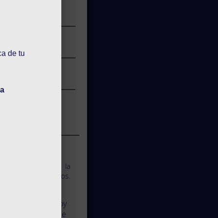
ca de tu
da
citud, debes leer la
 protección de datos.
de Privacidad
y estoy
enamiento y uso de