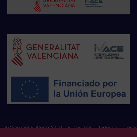
026 WeGrant Platform, S.L.U. - B-72811441 - Todos los derech