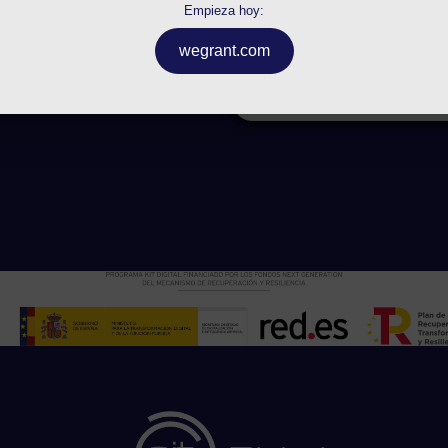
mis datos.
Empieza hoy:
wegrant.com
Envi