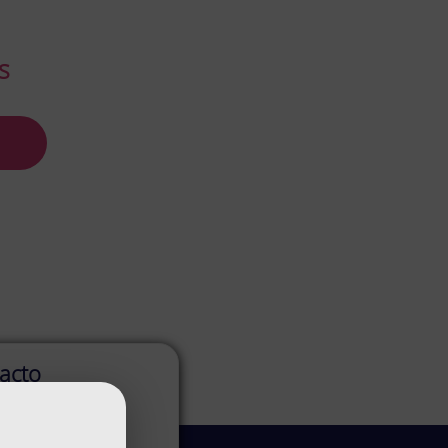
s
acto