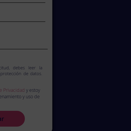
citud, debes leer la
 protección de datos.
de Privacidad
y estoy
enamiento y uso de
ar