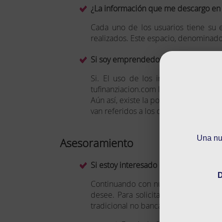
¿La información que me descargo en 
Cada uno de los usuarios tiene su 
realizados. Este espacio, denominado
Si soy emprendedor y no tengo balanc
Si. El uso de los informes no es e
tufinanziacion.com los resultados ob
Aún así, existe la posibilidad de rea
van referidos a los datos.
Una nue
Asesoramiento
Si estoy interesado en alguna ayuda 
D
Continuando con nuestro apoyo al sec
desee. Para solicitar información de 
tradicional no bancaria, existen dife