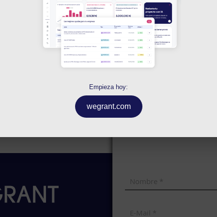
 financiación privada, fintech o no bancaria tradicional, en el 
tores se podrá en contacto con el usuario para iniciar la tramit
ico a la dirección
info@wegrant.com
Empieza hoy:
wegrant.com
Formulario de cont