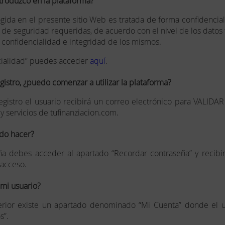
troduzco en la plataforma?
ogida en el presente sitio Web es tratada de forma confidencia
 de seguridad requeridas, de acuerdo con el nivel de los datos 
 confidencialidad e integridad de los mismos.
ncialidad” puedes acceder
aquí
.
istro, ¿puedo comenzar a utilizar la plataforma?
istro el usuario recibirá un correo electrónico para VALIDAR el
 servicios de tufinanziacion.com.
do hacer?
ña debes acceder al apartado “Recordar contraseña” y recibir
 acceso.
mi usuario?
perior existe un apartado denominado “Mi Cuenta” donde el u
s”.