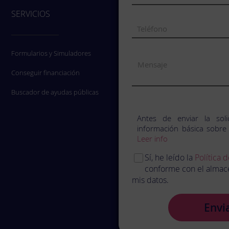
SERVICIOS
Formularios y Simuladores
Conseguir financiación
Buscador de ayudas públicas
Antes de enviar la soli
información básica sobre
Leer info
Sí, he leído la
Política 
conforme con el almac
mis datos.
Envi