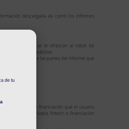
nformación descargada así como los informes
s más respuestas se le ofrezcan al robot de
ximarán más a la realidad.
 perdiendo alguna de las partes del informe que
ca de tu
 asesoramiento?
da
as solicitudes de financiación que el usuario
, financiación privada, fintech o financiación