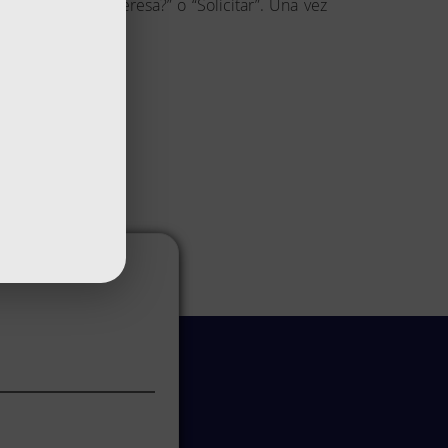
apartado “¿Te interesa?” o “Solicitar”. Una vez
ación.
acto