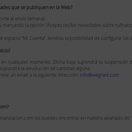
dades que se publiquen en la Web?
birte al envío semanal:
lta, marcando la opción “Acepto recibir novedades sobre tufinan
espacio “Mi Cuenta”, tendrás la posibilidad de configurar las s
icio?
o en cualquier momento. Dicha baja supondrá la suspensión de
o supondrá la devolución de cantidad alguna.
viar un email a la siguiente dirección:
info@wegrant.com
.com?
ufinanziacion.com los puedes encontrar en nuestro apartado de “